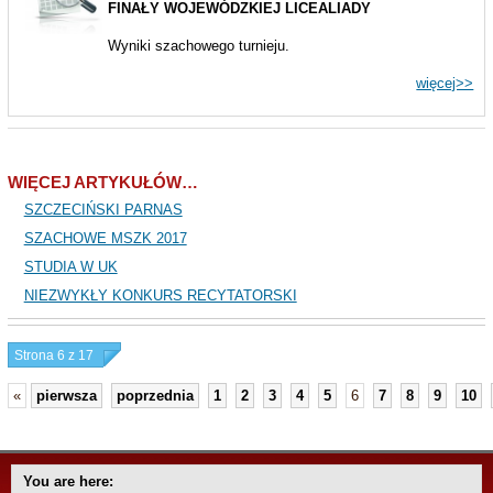
FINAŁY WOJEWÓDZKIEJ LICEALIADY
Wyniki szachowego turnieju.
więcej>>
WIĘCEJ ARTYKUŁÓW…
SZCZECIŃSKI PARNAS
SZACHOWE MSZK 2017
STUDIA W UK
NIEZWYKŁY KONKURS RECYTATORSKI
Strona 6 z 17
«
pierwsza
poprzednia
1
2
3
4
5
6
7
8
9
10
You are here: