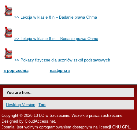
>> Lekcja w klasie 8 n – Badanie prawa Ohma
>> Lekcja w klasie 8 m – Badanie prawa Ohma
>> Pokazy fizyczne dla uczniów szkół podstawowych
« poprzednia
następna »
You are here:
Desktop Version
|
Top
Copyright © 2026 13 LO w Szczecinie. Wszelkie prawa zastrzeżone.
Designed by
CloudAccess.net
.
Joomla!
jest wolnym oprogramowaniem dostępnym na licencji GNU GPL.