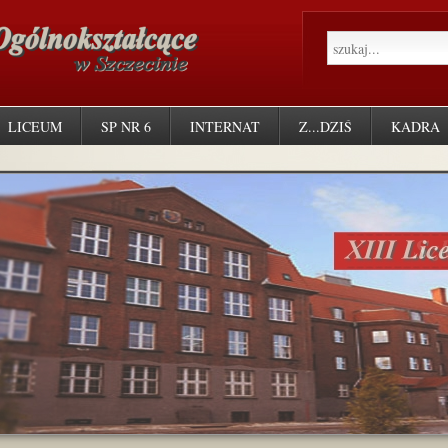
LICEUM
SP NR 6
INTERNAT
Z...DZIŚ
KADRA