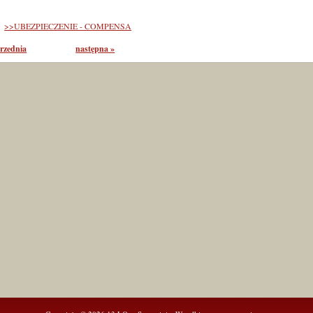
>>UBEZPIECZENIE - COMPENSA
rzednia
następna »