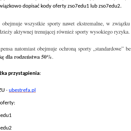
wiązkowo dopisać kody oferty
zso7edu1 lub
zso7edu2.
obejmuje wszystkie sporty nawet ekstremalne, w związku z
zieży aktywnej trenującej również sporty wysokiego ryzyka.
ensa natomiast obejmuje ochroną sporty „standardowe” b
żkę dla rodzeństwa 50%
.
żka przystąpienia
:
ZU
-
ubestrefa.pl
oferty:
7edu1
7edu2