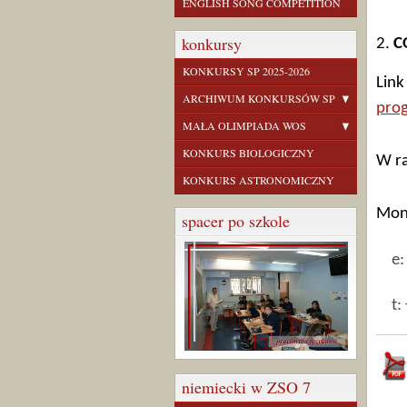
ENGLISH SONG COMPETITION
konkursy
2.
C
KONKURSY SP 2025-2026
Link
ARCHIWUM KONKURSÓW SP
pro
MAŁA OLIMPIADA WOS
KONKURS BIOLOGICZNY
W ra
KONKURS ASTRONOMICZNY
Mon
spacer po szkole
e
t:
niemiecki w ZSO 7