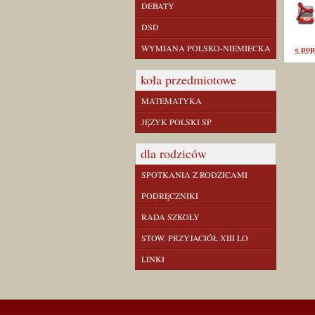
DEBATY
DSD
WYMIANA POLSKO-NIEMIECKA
« pop
koła przedmiotowe
MATEMATYKA
JĘZYK POLSKI SP
dla rodziców
SPOTKANIA Z RODZICAMI
PODRĘCZNIKI
RADA SZKOŁY
STOW. PRZYJACIÓŁ XIII LO
LINKI