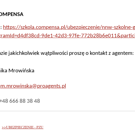
OMPENSA
 :
https://szkola.compensa.pl/ubezpieczenie/nnw-szkolne
gramId=d4df38cd-9de1-42d3-97fe-772b28b6e011&partici
zie jakichkolwiek wątpliwości proszę o kontakt z agentem:
ika Mrowińska
:
m.mrowinska@proagents.pl
 +48 666 88 38 48
>>UBEZPIECZENIE - PZU