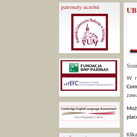
patronaty uczelni
UB
Szan
W r
Com
zawa
Może
plac
Klik