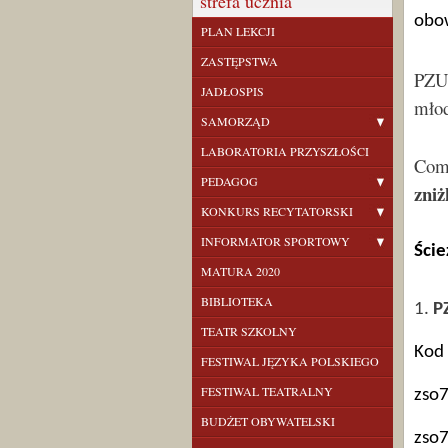
strefa ucznia
obo
PLAN LEKCJI
ZASTĘPSTWA
PZU 
JADŁOSPIS
młod
SAMORZĄD
LABORATORIA PRZYSZŁOŚCI
Comp
PEDAGOG
zni
KONKURS RECYTATORSKI
INFORMATOR SPORTOWY
Ście
MATURA 2020
BIBLIOTEKA
1.
P
TEATR SZKOLNY
Kod 
FESTIWAL JĘZYKA POLSKIEGO
FESTIWAL TEATRALNY
zso
BUDŻET OBYWATELSKI
zso