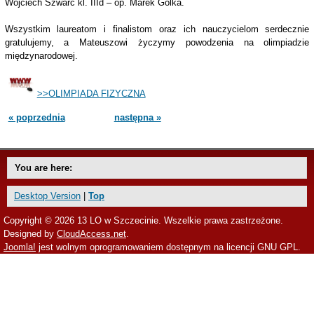
Wojciech Szwarc kl. IIId – op. Marek Golka.
Wszystkim laureatom i finalistom oraz ich nauczycielom serdecznie
gratulujemy, a Mateuszowi życzymy powodzenia na olimpiadzie
międzynarodowej.
>>OLIMPIADA FIZYCZNA
« poprzednia
następna »
You are here:
Desktop Version
|
Top
Copyright © 2026 13 LO w Szczecinie. Wszelkie prawa zastrzeżone.
Designed by
CloudAccess.net
.
Joomla!
jest wolnym oprogramowaniem dostępnym na licencji GNU GPL.