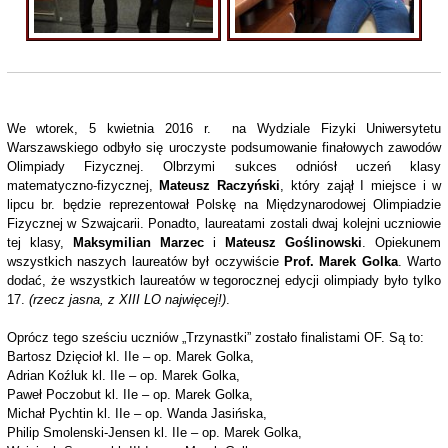
We wtorek, 5 kwietnia 2016 r. na Wydziale Fizyki Uniwersytetu
Warszawskiego odbyło się uroczyste podsumowanie finałowych zawodów
Olimpiady Fizycznej. Olbrzymi sukces odniósł uczeń klasy
matematyczno-fizycznej,
Mateusz Raczyński
, który zajął I miejsce i w
lipcu br. będzie reprezentował Polskę na Międzynarodowej Olimpiadzie
Fizycznej w Szwajcarii. Ponadto, laureatami zostali dwaj kolejni uczniowie
tej klasy,
Maksymilian Marzec
i
Mateusz Goślinowski
. Opiekunem
wszystkich naszych laureatów był oczywiście
Prof. Marek Golka
. Warto
dodać, że wszystkich laureatów w tegorocznej edycji olimpiady było tylko
17.
(rzecz jasna, z XIII LO najwięcej!)
.
Oprócz tego sześciu uczniów „Trzynastki” zostało finalistami OF. Są to:
Bartosz Dzięcioł kl. IIe – op. Marek Golka,
Adrian Koźluk kl. IIe – op. Marek Golka,
Paweł Poczobut kl. IIe – op. Marek Golka,
Michał Pychtin kl. IIe – op. Wanda Jasińska,
Philip Smolenski-Jensen kl. IIe – op. Marek Golka,