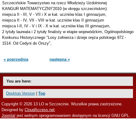
Szczecińskie Towarzystwo na rzecz Młodzieży Uzdolnionej
KANGUR MATEMATYCZNY'2010 (w okręgu szczecińskim):
miejsca II - III, V - VII i X w kat. uczniów klas I gimnazjum,
miejsca II - IV, VII - VIII w kat. uczniów klas II gimnazjum
miejsca I-II, IV - V i IX - X w kat. uczniów klas III gimnazjum,
2 tytuły laureata i 2 tytuły finalisty w etapie wojewódzkim, Ogólnopolskiego
Konkursu Historycznego "Losy żołnierza i dzieje oręża polskiego 972 -
1514. Od Cedyni do Orszy",
« poprzednia
następna »
You are here:
Desktop Version
|
Top
Copyright © 2026 13 LO w Szczecinie. Wszelkie prawa zastrzeżone.
Designed by
CloudAccess.net
.
Joomla!
jest wolnym oprogramowaniem dostępnym na licencji GNU GPL.