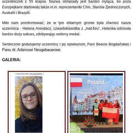
uczestniczek z 55 krajów. Nazwa olimpiady jest bardzo myląca, bo poza
Europejkami startowały także m.in. reprezentantki Chin, Stanów Zjednoczonych,
Australii i Brazylii.
Miło nam poinformować, że w tym elitarnym gronie była również nasza
uczennica - Helena Arendacz, czwartoklasistka z „mat-fizu”. Helenka odniosła
bardzo duży sukces, zdobywając srebrny medal.
Serdecznie gratulujemy uczennicy i jej opiekunom, Pani Beacie Bogdańskiej i
Panu dr. Adamowi Neugebauerowi.
GALERIA: