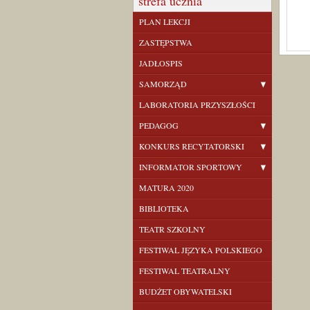
strefa ucznia
PLAN LEKCJI
ZASTĘPSTWA
JADŁOSPIS
SAMORZĄD
LABORATORIA PRZYSZŁOŚCI
PEDAGOG
KONKURS RECYTATORSKI
INFORMATOR SPORTOWY
MATURA 2020
BIBLIOTEKA
TEATR SZKOLNY
FESTIWAL JĘZYKA POLSKIEGO
FESTIWAL TEATRALNY
BUDŻET OBYWATELSKI