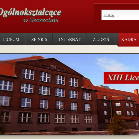
LICEUM
SP NR 6
INTERNAT
Z...DZIŚ
KADRA