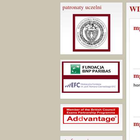
patronaty uczelni
WI
m
mg
hon
mg