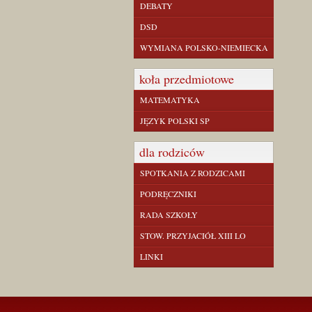
DEBATY
DSD
WYMIANA POLSKO-NIEMIECKA
koła przedmiotowe
MATEMATYKA
JĘZYK POLSKI SP
dla rodziców
SPOTKANIA Z RODZICAMI
PODRĘCZNIKI
RADA SZKOŁY
STOW. PRZYJACIÓŁ XIII LO
LINKI