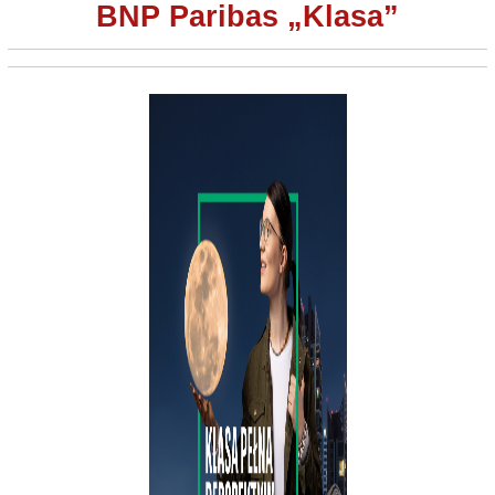
BNP Paribas „Klasa”