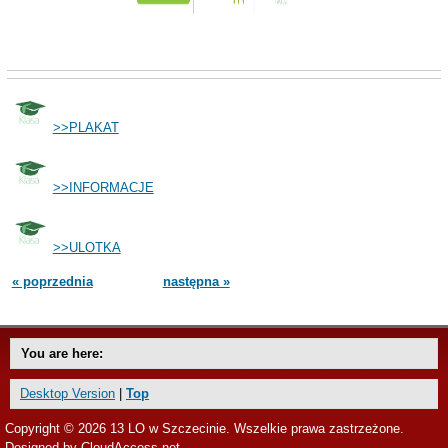
>>PLAKAT
>>INFORMACJE
>>ULOTKA
« poprzednia
następna »
You are here:
Desktop Version
|
Top
Copyright © 2026 13 LO w Szczecinie. Wszelkie prawa zastrzeżone.
Designed by
CloudAccess.net
.