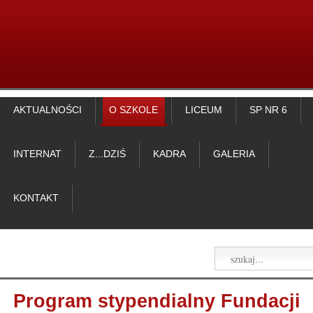
AKTUALNOŚCI
O SZKOLE
LICEUM
SP NR 6
INTERNAT
Z...DZIŚ
KADRA
GALERIA
KONTAKT
Program stypendialny Fundacji