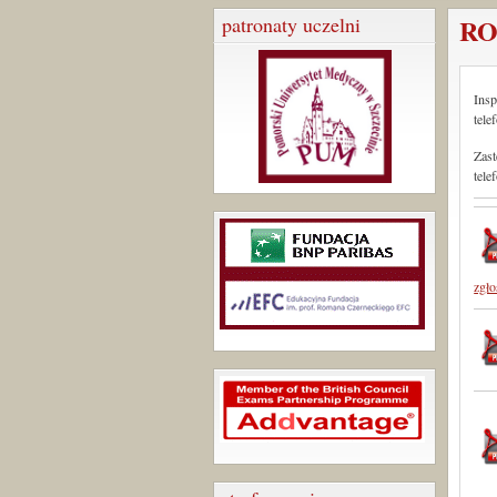
patronaty uczelni
R
Insp
tele
Zast
tele
zgło