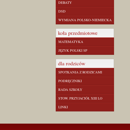
DEBATY
DSD
WYMIANA POLSKO-NIEMIECKA
koła przedmiotowe
MATEMATYKA
JĘZYK POLSKI SP
dla rodziców
SPOTKANIA Z RODZICAMI
PODRĘCZNIKI
RADA SZKOŁY
STOW. PRZYJACIÓŁ XIII LO
LINKI