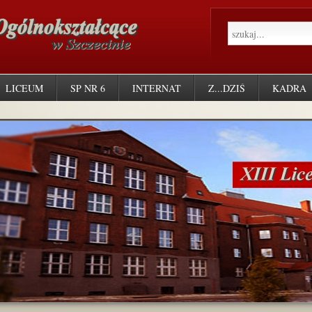
LICEUM
SP NR 6
INTERNAT
Z...DZIŚ
KADRA