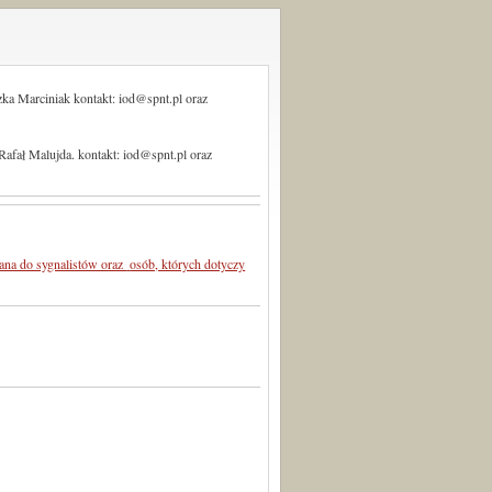
szka Marciniak
kontakt: iod@spnt.pl oraz
 Rafał Malujda.
kontakt: iod@spnt.pl oraz
ana do sygnalistów oraz
osób, których dotyczy