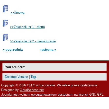
>>Umowa
>>Załącznik nr 1 - oferta
>>Załącznik nr 2
- oświadczenie
« poprzednia
następna »
You are here:
Desktop Version
|
Top
Copyright © 2026 13 LO w Szczecinie. Wszelkie prawa zastrzeżone.
Designed by
CloudAccess.net
.
Joomla!
jest wolnym oprogramowaniem dostępnym na licencji GNU GPL.